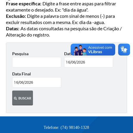
Serviços Online
Frase específica:
Digite a frase entre aspas para filtrar
exatamente o desejado. Ex: "dia da água".
Contato
Exclusão:
Digite a palavra com sinal de menos (-) para
excluir resultados com a mesma. Ex: dia da -agua.
Secretarias
Datas:
As datas consultadas na pesquisa são de Criação /
Alteração do registro.
Notícias
Galeria de Vídeos
Pesquisa
Data Inicial
Arquivos para Download
Carta de Serviços
Data Final
Turismo
Obras
BUSCAR
Projetos
Contas Públicas
Telefone: (74) 98140-1328
Legislação