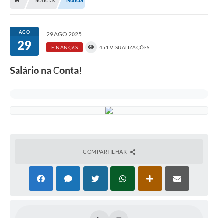
Notícias
Notícia
Nossa Cidade
Serviços Online
AGO
29 AGO 2025
29
Contato
FINANÇAS
451 VISUALIZAÇÕES
Secretarias
Salário na Conta!
Notícias
Galeria de Vídeos
Arquivos para Download
Carta de Serviços
COMPARTILHAR
Turismo
Obras
Projetos
Contas Públicas