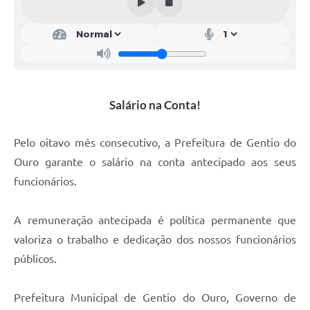
Legislação
Editais
Telefones Úteis
Transparência
Salário na Conta!
Jornal
Pelo oitavo mês consecutivo, a Prefeitura de Gentio do
Agenda
Ouro garante o salário na conta antecipado aos seus
funcionários.
SIC
Diário Oficial
A remuneração antecipada é política permanente que
valoriza o trabalho e dedicação dos nossos funcionários
públicos.
Prefeitura Municipal de Gentio do Ouro, Governo de