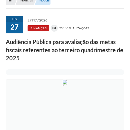
Notícias
Notícia
Nossa Cidade
Serviços Online
FEV
27 FEV 2026
27
Contato
FINANÇAS
231 VISUALIZAÇÕES
Secretarias
Audiência Pública para avaliação das metas
Notícias
fiscais referentes ao terceiro quadrimestre de
2025
Galeria de Vídeos
Arquivos para Download
Carta de Serviços
Turismo
Obras
Projetos
Contas Públicas