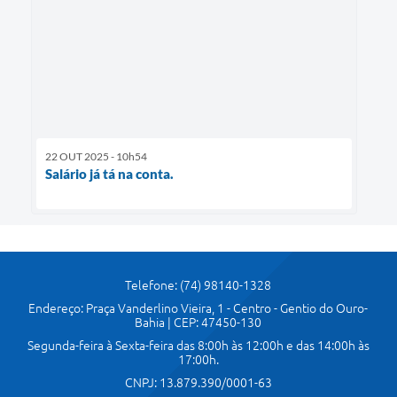
22 OUT 2025 - 10h54
Salário já tá na conta.
Telefone: (74) 98140-1328
Endereço: Praça Vanderlino Vieira, 1 - Centro - Gentio do Ouro-
Bahia | CEP: 47450-130
Segunda-feira à Sexta-feira das 8:00h às 12:00h e das 14:00h às
17:00h.
CNPJ: 13.879.390/0001-63