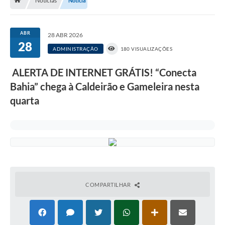
Notícias
Notícia
Nossa Cidade
Serviços Online
ABR
28 ABR 2026
28
Contato
ADMINISTRAÇÃO
180 VISUALIZAÇÕES
Secretarias
ALERTA DE INTERNET GRÁTIS! “Conecta
Notícias
Bahia” chega à Caldeirão e Gameleira nesta
quarta
Galeria de Vídeos
Arquivos para Download
Carta de Serviços
Turismo
Obras
COMPARTILHAR
Projetos
Contas Públicas