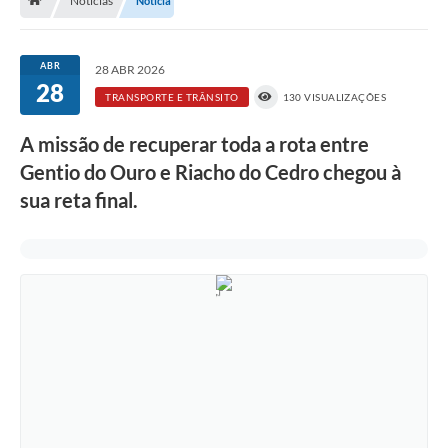
Notícias
Notícia
Nossa Cidade
Serviços Online
ABR
28 ABR 2026
28
Contato
TRANSPORTE E TRÂNSITO
130 VISUALIZAÇÕES
Secretarias
A missão de recuperar toda a rota entre
Notícias
Gentio do Ouro e Riacho do Cedro chegou à
sua reta final.
Galeria de Vídeos
Arquivos para Download
Carta de Serviços
Turismo
Obras
Projetos
Contas Públicas