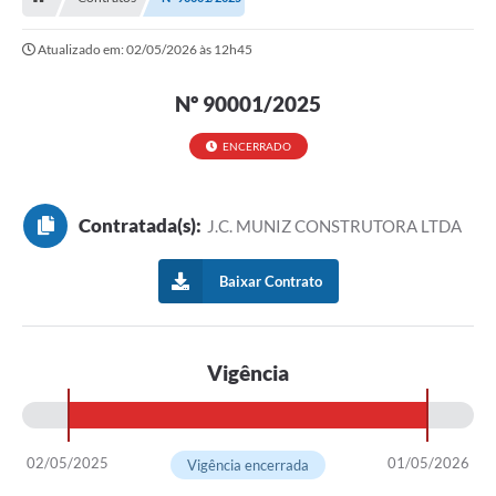
Nossa Cidade
Atualizado em: 02/05/2026 às 12h45
Serviços Online
Contato
Nº 90001/2025
Secretarias
ENCERRADO
Notícias
Contratada(s):
J.C. MUNIZ CONSTRUTORA LTDA
Galeria de Vídeos
Arquivos para Download
Baixar Contrato
Carta de Serviços
Turismo
Vigência
Obras
Projetos
02/05/2025
01/05/2026
Vigência encerrada
Contas Públicas