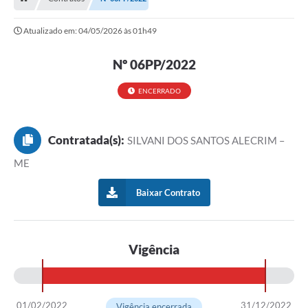
Nossa Cidade
Atualizado em: 04/05/2026 às 01h49
Serviços Online
Contato
Nº 06PP/2022
Secretarias
ENCERRADO
Notícias
Contratada(s):
SILVANI DOS SANTOS ALECRIM –
Galeria de Vídeos
ME
Arquivos para Download
Baixar Contrato
Carta de Serviços
Turismo
Vigência
Obras
Projetos
Contas Públicas
01/02/2022
31/12/2022
Vigência encerrada