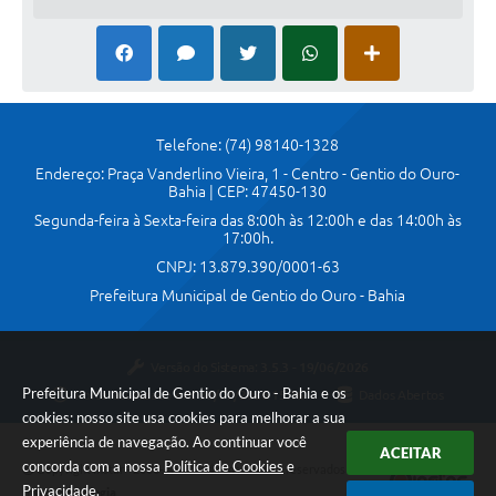
Telefone: (74) 98140-1328
Endereço: Praça Vanderlino Vieira, 1 - Centro - Gentio do Ouro-
Bahia | CEP: 47450-130
Segunda-feira à Sexta-feira das 8:00h às 12:00h e das 14:00h às
17:00h.
CNPJ: 13.879.390/0001-63
Prefeitura Municipal de Gentio do Ouro - Bahia
Versão do Sistema:
3.5.3 - 19/06/2026
Prefeitura Municipal de Gentio do Ouro - Bahia e os
Portal atualizado em:
30/07/2026 15:16
Dados Abertos
cookies: nosso site usa cookies para melhorar a sua
experiência de navegação. Ao continuar você
ACEITAR
concorda com a nossa
Política de Cookies
e
Copyright Instar - 2006-2026. Todos os direitos reservados -
Privacidade
.
Instar Tecnologia