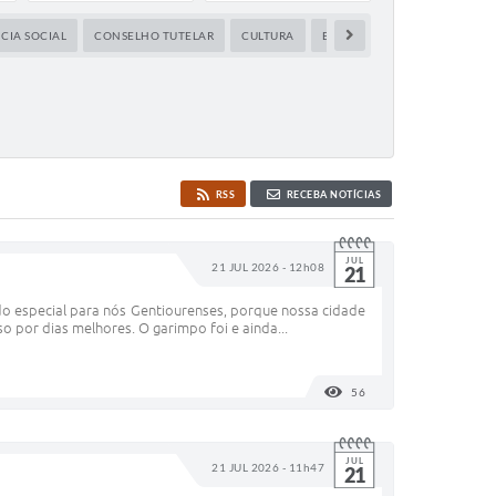
CIA SOCIAL
CONSELHO TUTELAR
CULTURA
EDUCAÇÃO
ESPORTES,LA
RSS
RECEBA NOTÍCIAS
JUL
21 JUL 2026 - 12h08
21
cado especial para nós Gentiourenses, porque nossa cidade
 por dias melhores. O garimpo foi e ainda...
56
VISUALIZAÇÕES
JUL
21 JUL 2026 - 11h47
21