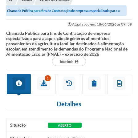
Nossa Cidade
Chamada Pública para fins de Contratação de empresa especializada para a
Serviços Online
aquisição de gêneros alimentícios...
Atualizado em: 18/06/2026 às 09h39
Contato
Chamada Pública para fins de Contratação de empresa
especializada para a aquisição de gêneros alimentícios
Secretarias
provenientes da agricultura familiar destinados à alimentação
escolar, em atendimento às demandas do Programa Nacional de
Notícias
Alimentação Escolar (PNAE) – exercício de 2026
Imprimir
Galeria de Vídeos
Arquivos para Download
1
Carta de Serviços
Turismo
Detalhes
Obras
Projetos
Situação
ABERTO
Contas Públicas