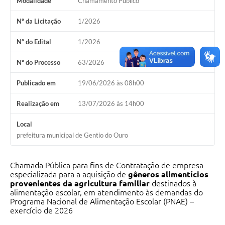
Modalidade
Chamamento Público
Legislação
Nº da Licitação
1/2026
Editais
Nº do Edital
1/2026
Telefones Úteis
Nº do Processo
63/2026
Transparência
Publicado em
19/06/2026 às 08h00
Jornal
Realização em
13/07/2026 às 14h00
Agenda
Local
SIC
prefeitura municipal de Gentio do Ouro
Diário Oficial
Chamada Pública para fins de Contratação de empresa
especializada para a aquisição de
gêneros alimentícios
provenientes da agricultura familiar
destinados à
alimentação escolar, em atendimento às demandas do
Programa Nacional de Alimentação Escolar (PNAE) –
exercício de 2026