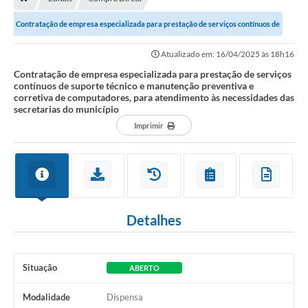
Nossa Cidade
Contratação de empresa especializada para prestação de serviços contínuos de
Serviços Online
suporte técnico e manutenção...
Atualizado em: 16/04/2025 às 18h16
Contato
Contratação de empresa especializada para prestação de serviços
contínuos de suporte técnico e manutenção preventiva e
Secretarias
corretiva de computadores, para atendimento às necessidades das
secretarias do município
Notícias
Imprimir
Galeria de Vídeos
Arquivos para Download
Carta de Serviços
Detalhes
Turismo
Obras
Situação
ABERTO
Projetos
Modalidade
Dispensa
Contas Públicas