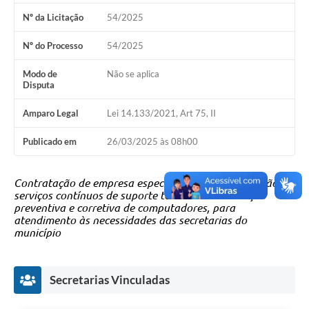
Nº da Licitação
54/2025
Legislação
Nº do Processo
54/2025
Editais
Modo de
Não se aplica
Telefones Úteis
Disputa
Transparência
Amparo Legal
Lei 14.133/2021, Art 75, II
Jornal
Publicado em
26/03/2025 às 08h00
Agenda
Contratação de empresa especializada para prestação de
SIC
serviços contínuos de suporte técnico e manutenção
preventiva e corretiva de computadores, para
Diário Oficial
atendimento às necessidades das secretarias do
município
Secretarias Vinculadas