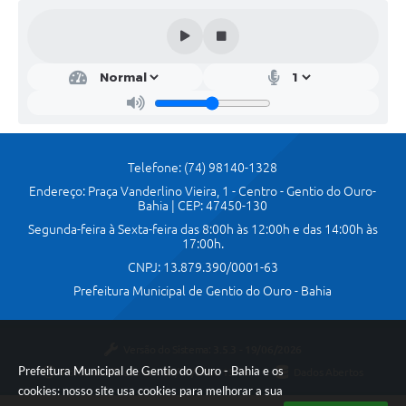
Telefone: (74) 98140-1328
Endereço: Praça Vanderlino Vieira, 1 - Centro - Gentio do Ouro-
Bahia | CEP: 47450-130
Segunda-feira à Sexta-feira das 8:00h às 12:00h e das 14:00h às
17:00h.
CNPJ: 13.879.390/0001-63
Prefeitura Municipal de Gentio do Ouro - Bahia
Versão do Sistema:
3.5.3 - 19/06/2026
Prefeitura Municipal de Gentio do Ouro - Bahia e os
Portal atualizado em:
30/07/2026 15:16
Dados Abertos
cookies: nosso site usa cookies para melhorar a sua