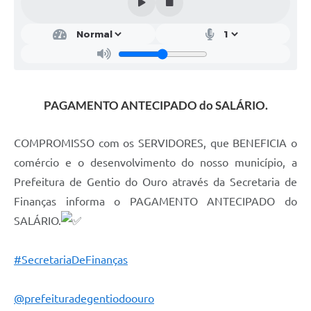
Legislação
Editais
Telefones Úteis
Transparência
PAGAMENTO ANTECIPADO do SALÁRIO.
Jornal
COMPROMISSO com os SERVIDORES, que BENEFICIA o
Agenda
comércio e o desenvolvimento do nosso município, a
Prefeitura de Gentio do Ouro através da Secretaria de
SIC
Finanças informa o PAGAMENTO ANTECIPADO do
Diário Oficial
SALÁRIO.
#SecretariaDeFinanças
@prefeituradegentiodoouro