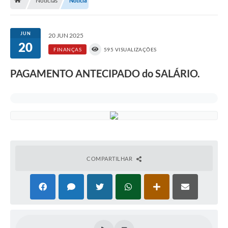
Notícias
Notícia
Nossa Cidade
Serviços Online
JUN
20 JUN 2025
20
Contato
FINANÇAS
595 VISUALIZAÇÕES
Secretarias
PAGAMENTO ANTECIPADO do SALÁRIO.
Notícias
Galeria de Vídeos
Arquivos para Download
Carta de Serviços
COMPARTILHAR
Turismo
Obras
Projetos
Contas Públicas