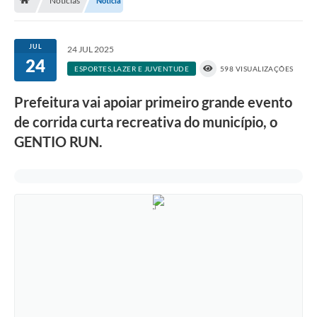
Notícias
Notícia
Nossa Cidade
Serviços Online
JUL
24 JUL 2025
24
Contato
ESPORTES,LAZER E JUVENTUDE
598 VISUALIZAÇÕES
Secretarias
Prefeitura vai apoiar primeiro grande evento
Notícias
de corrida curta recreativa do município, o
GENTIO RUN.
Galeria de Vídeos
Arquivos para Download
Carta de Serviços
Turismo
Obras
Projetos
Contas Públicas