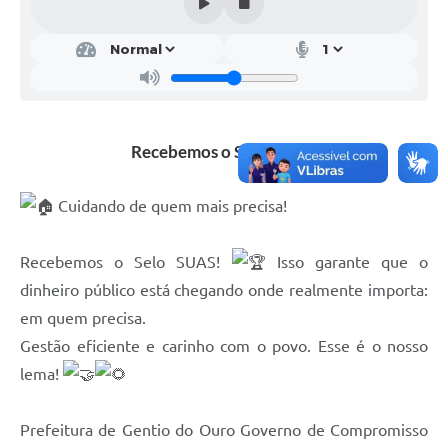
Legislação
Editais
Telefones Úteis
Transparência
Recebemos o Selo SUAS!
Jornal
Cuidando de quem mais precisa!
Agenda
Recebemos o Selo SUAS!
Isso garante que o
SIC
dinheiro público está chegando onde realmente importa:
Diário Oficial
em quem precisa.
Gestão eficiente e carinho com o povo. Esse é o nosso
lema!
Prefeitura de Gentio do Ouro Governo de Compromisso