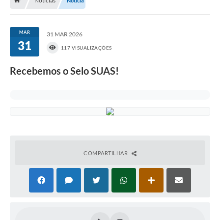
Notícias
Notícia
Nossa Cidade
Serviços Online
MAR
31 MAR 2026
31
Contato
117 VISUALIZAÇÕES
Secretarias
Recebemos o Selo SUAS!
Notícias
Galeria de Vídeos
Arquivos para Download
Carta de Serviços
COMPARTILHAR
Turismo
Obras
Projetos
Contas Públicas