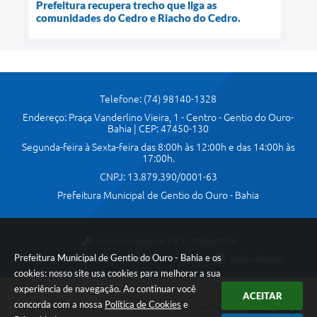
Prefeitura recupera trecho que liga as
comunidades do Cedro e Riacho do Cedro.
Telefone: (74) 98140-1328
Endereço: Praça Vanderlino Vieira, 1 - Centro - Gentio do Ouro-
Bahia | CEP: 47450-130
Segunda-feira à Sexta-feira das 8:00h às 12:00h e das 14:00h às
17:00h.
CNPJ: 13.879.390/0001-63
Prefeitura Municipal de Gentio do Ouro - Bahia
Versão do Sistema:
3.5.3 - 19/06/2026
Prefeitura Municipal de Gentio do Ouro - Bahia e os
Portal atualizado em:
30/07/2026 15:16
Dados Abertos
cookies: nosso site usa cookies para melhorar a sua
experiência de navegação. Ao continuar você
ACEITAR
concorda com a nossa
Política de Cookies
e
Copyright Instar - 2006-2026. Todos os direitos reservados -