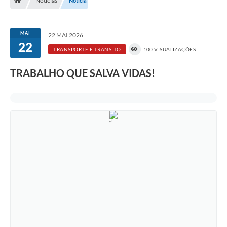
Notícias
Notícia
Nossa Cidade
Serviços Online
MAI
22 MAI 2026
22
Contato
TRANSPORTE E TRÂNSITO
100 VISUALIZAÇÕES
Secretarias
TRABALHO QUE SALVA VIDAS!
Notícias
Galeria de Vídeos
Arquivos para Download
Carta de Serviços
Turismo
Obras
Projetos
Contas Públicas