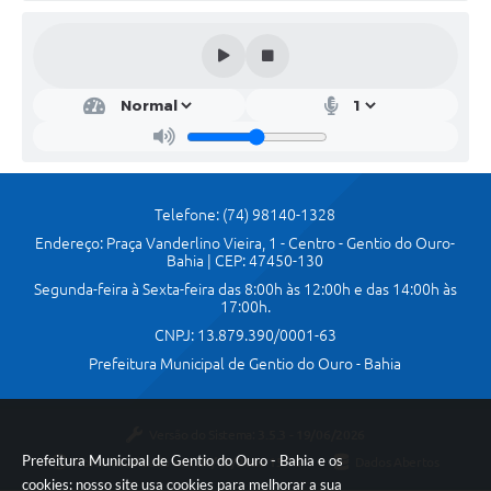
Telefone: (74) 98140-1328
Endereço: Praça Vanderlino Vieira, 1 - Centro - Gentio do Ouro-
Bahia | CEP: 47450-130
Segunda-feira à Sexta-feira das 8:00h às 12:00h e das 14:00h às
17:00h.
CNPJ: 13.879.390/0001-63
Prefeitura Municipal de Gentio do Ouro - Bahia
Versão do Sistema:
3.5.3 - 19/06/2026
Prefeitura Municipal de Gentio do Ouro - Bahia e os
Portal atualizado em:
30/07/2026 15:16
Dados Abertos
cookies: nosso site usa cookies para melhorar a sua