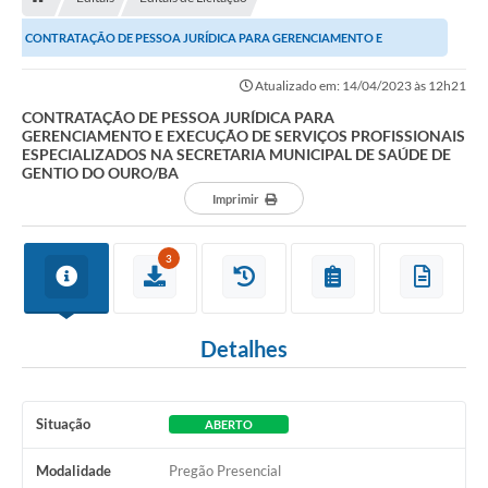
Nossa Cidade
CONTRATAÇÃO DE PESSOA JURÍDICA PARA GERENCIAMENTO E
Serviços Online
EXECUÇÃO DE SERVIÇOS PROFISSIONAIS ESPECIALIZADOS NA...
Atualizado em: 14/04/2023 às 12h21
Contato
CONTRATAÇÃO DE PESSOA JURÍDICA PARA
GERENCIAMENTO E EXECUÇÃO DE SERVIÇOS PROFISSIONAIS
Secretarias
ESPECIALIZADOS NA SECRETARIA MUNICIPAL DE SAÚDE DE
GENTIO DO OURO/BA
Notícias
Imprimir
Galeria de Vídeos
3
Arquivos para Download
Carta de Serviços
Detalhes
Turismo
Obras
Situação
ABERTO
Projetos
Modalidade
Pregão Presencial
Contas Públicas