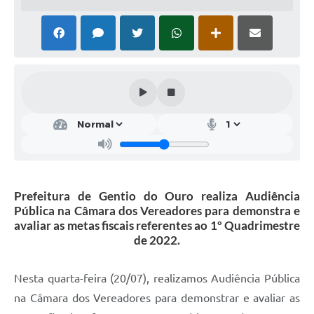
Legislação
Editais
Telefones Úteis
Transparência
Jornal
Agenda
SIC
Prefeitura de Gentio do Ouro realiza Audiência
Pública na Câmara dos Vereadores para demonstra e
Diário Oficial
avaliar as metas fiscais referentes ao 1º Quadrimestre
de 2022.
Nesta quarta-feira (20/07), realizamos Audiência Pública
na Câmara dos Vereadores para demonstrar e avaliar as