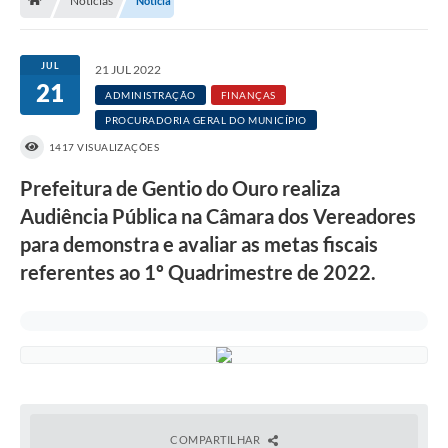
Notícias
Notícia
Nossa Cidade
Serviços Online
JUL
21 JUL 2022
21
Contato
ADMINISTRAÇÃO
FINANÇAS
PROCURADORIA GERAL DO MUNICÍPIO
Secretarias
1417 VISUALIZAÇÕES
Notícias
Prefeitura de Gentio do Ouro realiza
Galeria de Vídeos
Audiência Pública na Câmara dos Vereadores
para demonstra e avaliar as metas fiscais
Arquivos para Download
referentes ao 1º Quadrimestre de 2022.
Carta de Serviços
Turismo
Obras
Projetos
Contas Públicas
COMPARTILHAR