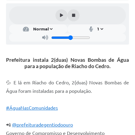
Legislação
Editais
Telefones Úteis
Transparência
Jornal
Prefeitura instala 2(duas) Novas Bombas de Água
para a população de Riacho do Cedro.
Agenda
SIC
💦 E lá em Riacho do Cedro, 2(duas) Novas Bombas de
Água foram instaladas para a população.
Diário Oficial
#ÁguaNasComunidades
📲
@prefeituradegentiodoouro
Governo de Compromisso e Desenvolvimento