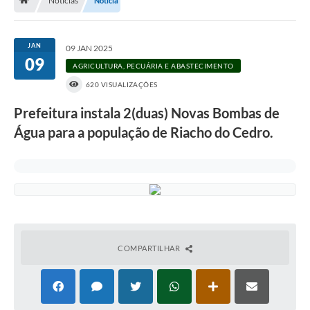
Notícias
Notícia
Nossa Cidade
Serviços Online
JAN
09 JAN 2025
09
Contato
AGRICULTURA, PECUÁRIA E ABASTECIMENTO
620 VISUALIZAÇÕES
Secretarias
Prefeitura instala 2(duas) Novas Bombas de
Notícias
Água para a população de Riacho do Cedro.
Galeria de Vídeos
Arquivos para Download
Carta de Serviços
Turismo
COMPARTILHAR
Obras
Projetos
Contas Públicas