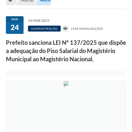
Notícias
Notícia
Nossa Cidade
Serviços Online
MAR
24 MAR 2025
24
Contato
ADMINISTRAÇÃO
1198 VISUALIZAÇÕES
Secretarias
Prefeito sanciona LEI Nº 137/2025 que dispõe
Notícias
a adequação do Piso Salarial do Magistério
Municipal ao Magistério Nacional.
Galeria de Vídeos
Arquivos para Download
Carta de Serviços
Turismo
Obras
Projetos
Contas Públicas