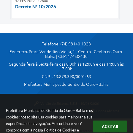
13 FEV 2026 - 17h00
Decreto Nº 10/2026
Telefone: (74) 98140-1328
Endereço: Praça Vanderlino Vieira, 1 - Centro - Gentio do Ouro-
Bahia | CEP: 47450-130
Segunda-feira à Sexta-feira das 8:00h às 12:00h e das 14:00h às
17:00h.
CNPJ: 13.879.390/0001-63
Prefeitura Municipal de Gentio do Ouro - Bahia
Versão do Sistema:
3.5.3 - 19/06/2026
Prefeitura Municipal de Gentio do Ouro - Bahia e os
Portal atualizado em:
30/07/2026 15:16
Dados Abertos
cookies: nosso site usa cookies para melhorar a sua
experiência de navegação. Ao continuar você
ACEITAR
concorda com a nossa
Política de Cookies
e
Copyright Instar - 2006-2026. Todos os direitos reservados -