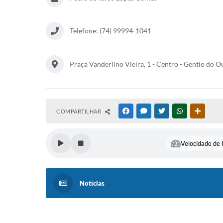
Telefone: (74) 99994-1041
Praça Vanderlino Vieira, 1 - Centro - Gentio do O
COMPARTILHAR
FACEBOOK
MESSENGER
TWITTER
WHATSAPP
OUTRAS
Velocidade de l
Notícias