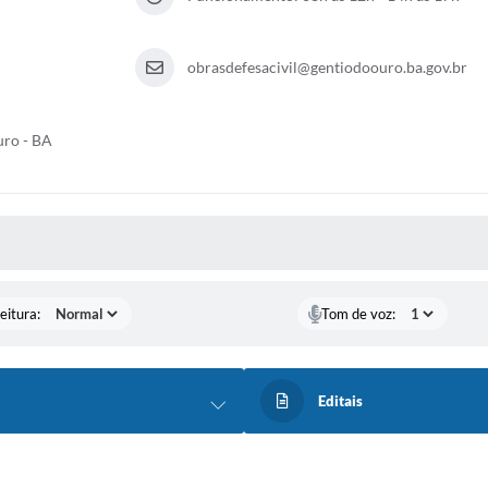
obrasdefesacivil@gentiodoouro.ba.gov.br
uro - BA
 MÍDIAS
eitura:
Tom de voz:
Editais