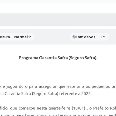
 MÍDIAS
RECEBA NOTÍCIAS
eitura:
Tom de voz:
Programa Garantia Safra (Seguro Safra).
 e jogou duro para assegurar que este ano os pequenos pro
Garantia Safra (Seguro Safra) referente a 2022.
fício, que começou nesta quarta-feira (18/01) , o Prefeito R
tônomo para fazer a avaliação técnica que comprovou a perda