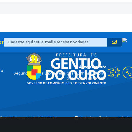
er
Atendimento
do
Segunda-feira à Sexta-feira das 8:00h às 12:00h e
das 14:00h às 17:00h.
são do Sistema:
3.5.3 - 19/06/2026
Portal atualizado em:
30/07/20