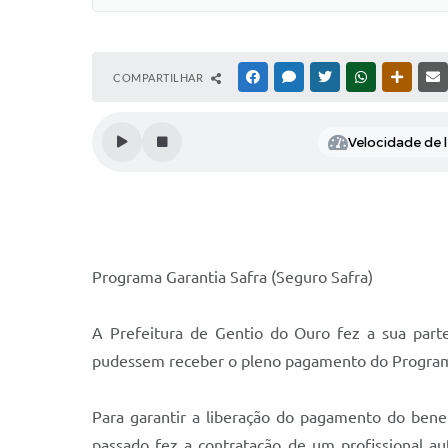
COMPARTILHAR
FACEBOOK
MESSENGER
TWITTER
WHATSAPP
OUTRAS
Velocidade de l
Programa Garantia Safra (Seguro Safra)
A Prefeitura de Gentio do Ouro fez a sua parte
pudessem receber o pleno pagamento do Programa 
Para garantir a liberação do pagamento do bene
passado fez a contratação de um profissional au