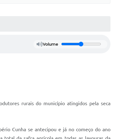
Volume
dutores rurais do município atingidos pela seca
obério Cunha se antecipou e já no começo do ano
 total da safra agrícola em todas as lavouras da