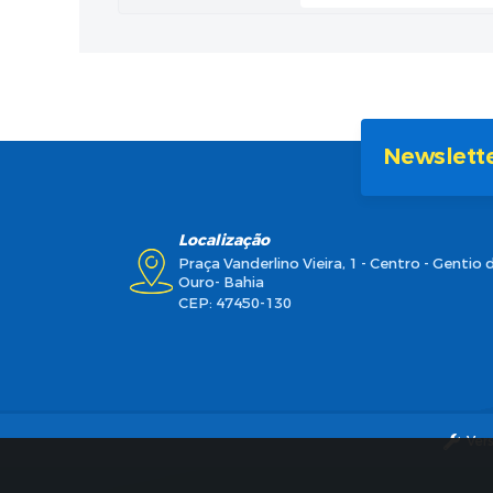
Newslett
Localização
Praça Vanderlino Vieira, 1 - Centro - Gentio 
Ouro- Bahia
CEP: 47450-130
Ver