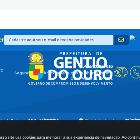
er
Atendimento
do
Segunda-feira à Sexta-feira das 8:00h às 12:00h e
das 14:00h às 17:00h.
são do Sistema:
3.5.3 - 19/06/2026
Portal atualizado em:
30/07/20
nosso site usa cookies para melhorar a sua experiência de navegação. Ao cont