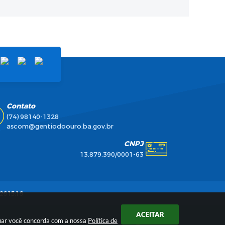
Contato
(74) 98140-1328
ascom@gentiodoouro.ba.gov.br
CNPJ
13.879.390/0001-63
26 15:16
ACEITAR
inuar você concorda com a nossa
Política de