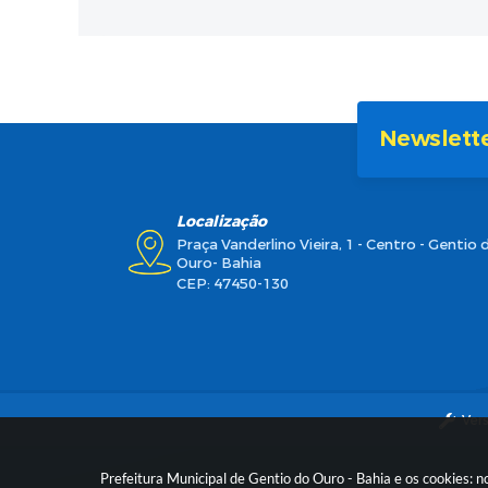
Newslett
Localização
Praça Vanderlino Vieira, 1 - Centro - Gentio 
Ouro- Bahia
CEP: 47450-130
Ver
Prefeitura Municipal de Gentio do Ouro - Bahia e os cookies: 