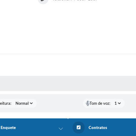
 MÍDIAS
eitura:
Tom de voz:
Enquete
Contratos