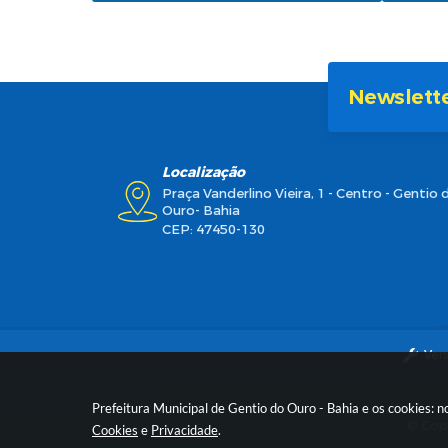
Newslett
Localização
Praça Vanderlino Vieira, 1 - Centro - Gentio 
Ouro- Bahia
CEP: 47450-130
Ver
Prefeitura Municipal de Gentio do Ouro - Bahia e os cookies: 
© Copy
Cookies
e
Privacidade
.