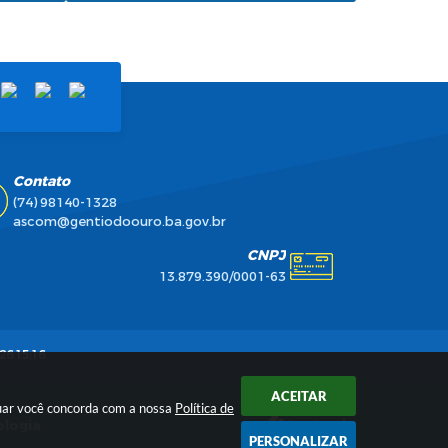
Contato
(74) 98140-1328
ascom@gentiodoouro.ba.gov.br
CNPJ
13.879.390/0001-63
26 15:16
ACEITAR
inuar você concorda com a nossa
Política de
ologia
PERSONALIZAR