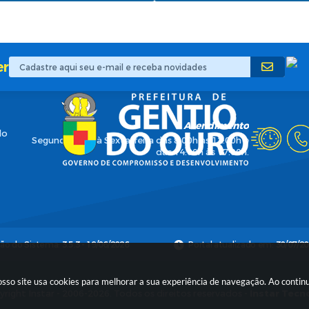
er
Atendimento
do
Segunda-feira à Sexta-feira das 8:00h às 12:00h e
das 14:00h às 17:00h.
são do Sistema:
3.5.3 - 19/06/2026
Portal atualizado em:
30/07/20
nosso site usa cookies para melhorar a sua experiência de navegação. Ao cont
right Instar - 2006-2026. Todos os direitos reservados -
Instar Tecn